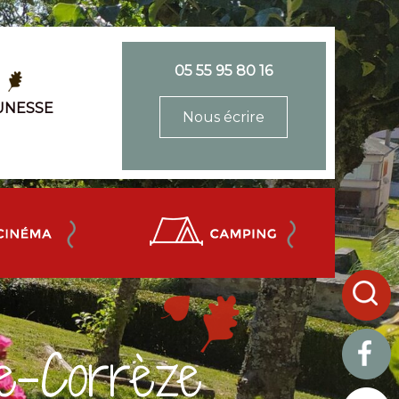
05 55 95 80 16
UNESSE
Nous écrire
e-Corrèze