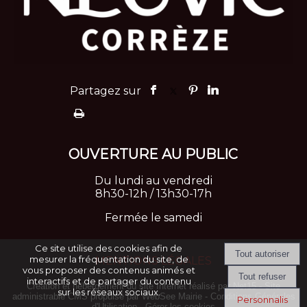
OUVERTURE
AU PUBLIC
Du lundi au vendredi
8h30-12h / 13h30-17h
Fermée le samedi
Ce site utilise des cookies afin de
mesurer la fréquentation du site, de
MENTIONS LÉGALES
vous proposer des contenus animés et
interactifs et de partager du contenu
Création et hébergement du site Internet réalisé par Net15
-
Site
sur les réseaux sociaux.
administrable CMS propulsé par WebSee Mairie
-
Conditions Générales
Personnalis
d'Utilisation
-
Gérer les cookies