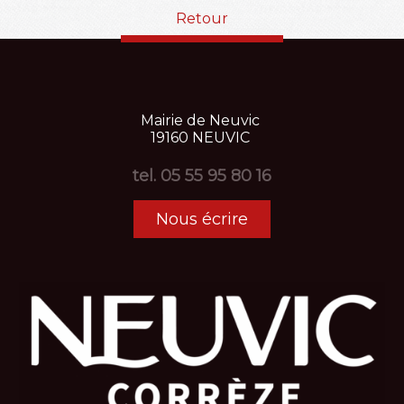
Retour
Mairie
de
Neuvic
19160
NEUVIC
tel.
05 55 95 80 16
Nous écrire