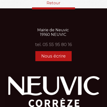
Retour
Mairie
de
Neuvic
19160
NEUVIC
tel.
05 55 95 80 16
Nous écrire